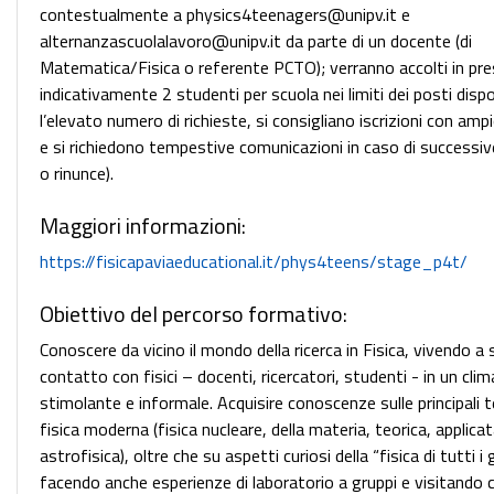
contestualmente a physics4teenagers@unipv.it e
alternanzascuolalavoro@unipv.it da parte di un docente (di
Matematica/Fisica o referente PCTO); verranno accolti in pr
indicativamente 2 studenti per scuola nei limiti dei posti dispon
l’elevato numero di richieste, si consigliano iscrizioni con amp
e si richiedono tempestive comunicazioni in caso di successive
o rinunce).
Maggiori informazioni:
https://fisicapaviaeducational.it/phys4teens/stage_p4t/
Obiettivo del percorso formativo:
Conoscere da vicino il mondo della ricerca in Fisica, vivendo a
contatto con fisici – docenti, ricercatori, studenti - in un clim
stimolante e informale. Acquisire conoscenze sulle principali 
fisica moderna (fisica nucleare, della materia, teorica, applicat
astrofisica), oltre che su aspetti curiosi della “fisica di tutti i g
facendo anche esperienze di laboratorio a gruppi e visitando c