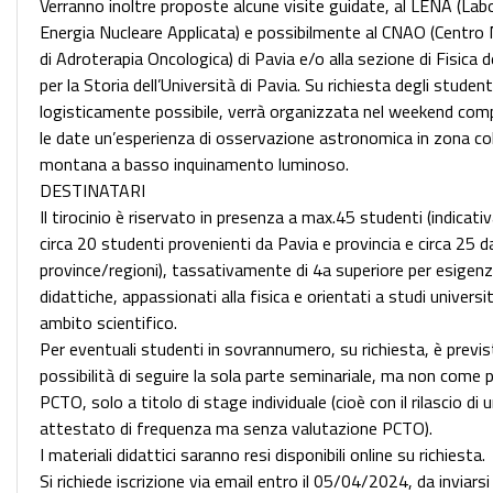
Verranno inoltre proposte alcune visite guidate, al LENA (Labo
Energia Nucleare Applicata) e possibilmente al CNAO (Centro
di Adroterapia Oncologica) di Pavia e/o alla sezione di Fisica
per la Storia dell’Università di Pavia. Su richiesta degli student
logisticamente possibile, verrà organizzata nel weekend com
le date un’esperienza di osservazione astronomica in zona col
montana a basso inquinamento luminoso.
DESTINATARI
Il tirocinio è riservato in presenza a max.45 studenti (indicat
circa 20 studenti provenienti da Pavia e provincia e circa 25 d
province/regioni), tassativamente di 4a superiore per esigen
didattiche, appassionati alla fisica e orientati a studi universit
ambito scientifico.
Per eventuali studenti in sovrannumero, su richiesta, è previs
possibilità di seguire la sola parte seminariale, ma non come
PCTO, solo a titolo di stage individuale (cioè con il rilascio di 
attestato di frequenza ma senza valutazione PCTO).
I materiali didattici saranno resi disponibili online su richiesta.
Si richiede iscrizione via email entro il 05/04/2024, da inviarsi