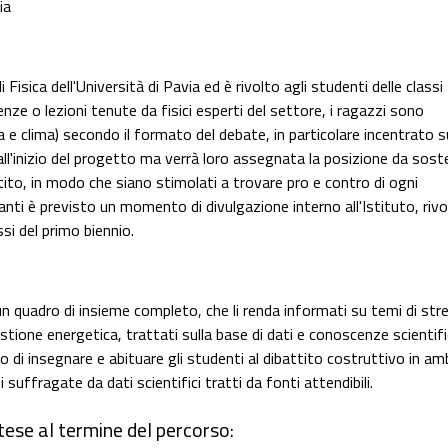
ia
 Fisica dell'Università di Pavia ed è rivolto agli studenti delle classi
enze o lezioni tenute da fisici esperti del settore, i ragazzi sono
 e clima) secondo il formato del debate, in particolare incentrato s
 all'inizio del progetto ma verrà loro assegnata la posizione da sos
to, in modo che siano stimolati a trovare pro e contro di ogni
anti è previsto un momento di divulgazione interno all'Istituto, rivo
ssi del primo biennio.
un quadro di insieme completo, che li renda informati su temi di str
stione energetica, trattati sulla base di dati e conoscenze scientif
 di insegnare e abituare gli studenti al dibattito costruttivo in am
suffragate da dati scientifici tratti da fonti attendibili.
tese al termine del percorso: