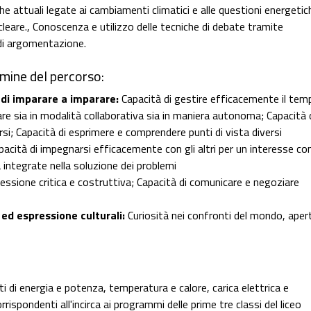
he attuali legate ai cambiamenti climatici e alle questioni energetich
ucleare., Conoscenza e utilizzo delle tecniche di debate tramite
di argomentazione.
mine del percorso:
di imparare a imparare:
Capacità di gestire efficacemente il tem
rare sia in modalità collaborativa sia in maniera autonoma; Capacità 
i; Capacità di esprimere e comprendere punti di vista diversi
acità di impegnarsi efficacemente con gli altri per un interesse c
tà integrate nella soluzione dei problemi
lessione critica e costruttiva; Capacità di comunicare e negoziare
d espressione culturali:
Curiosità nei confronti del mondo, aper
tti di energia e potenza, temperatura e calore, carica elettrica e
rispondenti all'incirca ai programmi delle prime tre classi del liceo